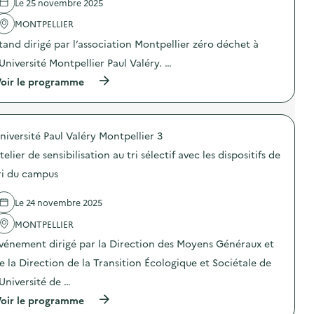
Le 25 novembre 2025
'
a
MONTPELLIER
c
t
tand dirigé par l’association Montpellier zéro déchet à
i
o
’Université Montpellier Paul Valéry. …
n
(
oir le programme
:
à
A
p
t
r
e
o
l
niversité Paul Valéry Montpellier 3
p
i
o
e
telier de sensibilisation au tri sélectif avec les dispositifs de
s
r
d
é
ri du campus
e
c
l
o
Le 24 novembre 2025
'
g
a
e
MONTPELLIER
c
s
t
t
vénement dirigé par la Direction des Moyens Généraux et
i
e
o
s
e la Direction de la Transition Écologique et Sociétale de
n
a
’Université de …
:
u
S
b
(
oir le programme
t
u
à