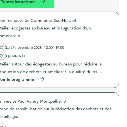
Toutes les actions
l
t
é
ommunauté de Communes Sud-Hérault
d
telier écogestes au bureau et inauguration d'un
e
omposteur
l
a
Le 27 novembre 2025 , 12:00 - 14:00
v
QUARANTE
o
telier autour des écogestes au bureau pour réduire la
i
roduction de déchets et améliorer la qualité du tri. …
e
(
oir le programme
à
p
r
o
niversité Paul Valéry Montpellier 3
p
o
tand de sensibilisation sur la réduction des déchets et des
s
d
aspillages
e
l