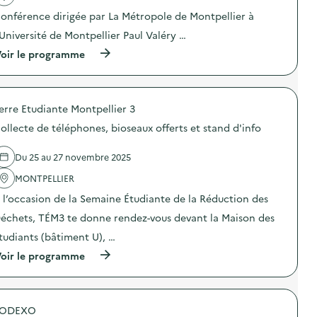
u
t
n
t
c
onférence dirigée par La Métropole de Montpellier à
e
s
i
t
u
i
o
’Université de Montpellier Paul Valéry …
i
r
b
n
o
)
(
i
oir le programme
:
n
à
l
A
d
p
i
t
e
r
s
e
s
o
a
l
d
erre Etudiante Montpellier 3
p
t
i
é
o
i
e
c
ollecte de téléphones, bioseaux offerts et stand d'info
s
o
r
h
d
n
d
e
e
a
u
Du 25 au 27 novembre 2025
t
l
u
“
s
'
t
MONTPELLIER
G
e
a
r
r
t
 l’occasion de la Semaine Étudiante de la Réduction des
c
i
a
d
t
s
n
échets, TÉM3 te donne rendez-vous devant la Maison des
e
i
é
d
s
o
l
J
tudiants (bâtiment U), …
g
n
e
e
a
(
oir le programme
:
c
u
s
à
C
t
d
p
p
o
i
u
i
r
n
f
J
l
o
f
a
u
l
SODEXO
p
é
v
s