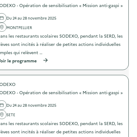
a
o
r
e
t
ODEXO - Opération de sensibilisation « Mission anti-gaspi »
g
s
e
c
e
e
d
n
l
T
s
e
c
e
Du 24 au 28 novembre 2025
r
)
l
e
s
i
'
MONTPELLIER
s
d
”
a
u
i
)
ans les restaurants scolaires SODEXO, pendant la SERD, les
c
r
s
t
l
p
lèves sont incités à réaliser de petites actions individuelles
i
e
o
o
t
imples qui relèvent …
s
n
r
i
(
oir le programme
:
i
t
à
C
d
i
p
o
e
f
r
l
s
s
o
l
d
d
SODEXO
p
e
é
e
o
c
c
t
ODEXO - Opération de sensibilisation « Mission anti-gaspi »
s
t
h
r
d
e
e
i
e
d
Du 24 au 28 novembre 2025
t
d
l
e
s
u
'
SETE
t
,
c
a
é
l
a
ans les restaurants scolaires SODEXO, pendant la SERD, les
c
l
e
m
t
é
r
p
lèves sont incités à réaliser de petites actions individuelles
i
p
e
u