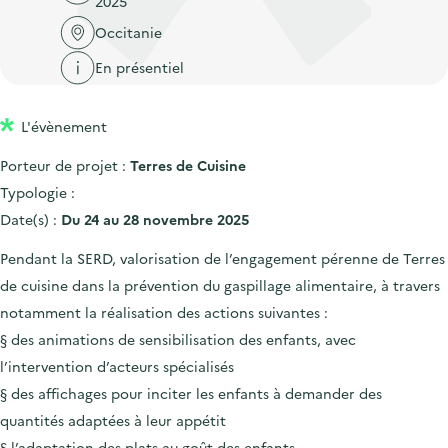
2025
'
c
n
n
a
Occitanie
c
p
c
c
u
En présentiel
r
i
c
e
i
p
u
i
L'évènement
n
a
e
l
c
l
i
Porteur de projet :
Terres de Cuisine
i
l
Typologie :
p
Date(s) :
Du 24 au 28 novembre 2025
a
Pendant la SERD, valorisation de l’engagement pérenne de Terres
l
de cuisine dans la prévention du gaspillage alimentaire, à travers
e
notamment la réalisation des actions suivantes :
§ des animations de sensibilisation des enfants, avec
l’intervention d’acteurs spécialisés
§ des affichages pour inciter les enfants à demander des
quantités adaptées à leur appétit
§ l’adaptation des plats au goût des enfants