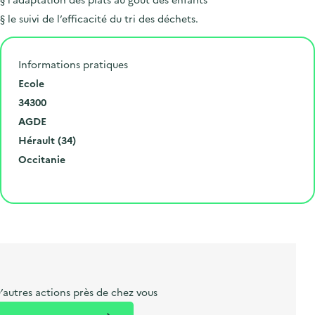
§ le suivi de l’efficacité du tri des déchets.
Informations pratiques
N
Ecole
u
C
34300
m
o
V
AGDE
é
d
i
D
Hérault (34)
r
e
l
é
R
Occitanie
o
p
l
p
é
Cliquer pour afficher la carte
e
o
e
a
g
t
s
r
i
l
t
t
o
i
a
e
n
b
l
m
e
e
’autres actions près de chez vous
l
n