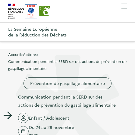
A
A
Gestion des cookies
O
R
l
l
u
e
v
l
l
R
t
r
e
e
La Semaine Européenne
e
i
o
de la Réduction des Déchets
r
r
r
t
u
l
à
a
o
r
e
l
u
u
m
Accueil
Actions
à
a
c
e
Communication pendant la SERD sur des actions de prévention du
r
l
n
n
o
gaspillage alimentaire
à
a
u
a
n
l
p
Prévention du gaspillage alimentaire
v
t
a
a
i
e
p
Communication pendant la SERD sur des
g
g
n
a
actions de prévention du gaspillage alimentaire
e
a
u
g
d
t
p
Enfant / Adolescent
e
'
i
r
Du 24 au 28 novembre
d
a
o
i