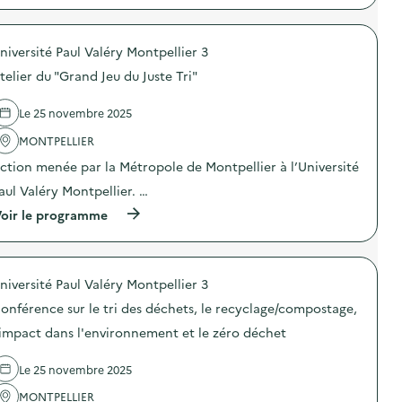
a
r
p
n
e
r
d
a
o
d
u
niversité Paul Valéry Montpellier 3
p
e
e
o
s
telier du "Grand Jeu du Juste Tri"
t
s
e
i
d
n
n
e
Le 25 novembre 2025
s
a
l
i
u
'
MONTPELLIER
b
g
a
i
u
ction menée par la Métropole de Montpellier à l’Université
c
l
r
t
i
aul Valéry Montpellier. …
a
i
s
t
o
(
oir le programme
a
i
n
à
t
o
:
p
i
n
A
r
o
d
t
o
n
’
e
niversité Paul Valéry Montpellier 3
p
s
u
l
o
u
n
onférence sur le tri des déchets, le recyclage/compostage,
i
s
r
c
e
d
'impact dans l'environnement et le zéro déchet
l
o
r
e
a
m
d
l
r
p
e
Le 25 novembre 2025
'
é
o
s
a
d
s
MONTPELLIER
e
c