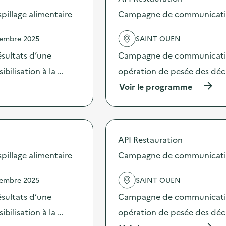
s
d
illage alimentaire
Campagne de communication 
e
l
vembre 2025
SAINT OUEN
'
a
sultats d’une
Campagne de communication 
c
t
bilisation à la …
opération de pesée des déche
i
(
Voir le programme
o
à
n
p
:
r
C
o
a
p
m
API Restauration
o
p
s
illage alimentaire
Campagne de communication 
a
d
g
e
n
vembre 2025
SAINT OUEN
l
e
'
d
sultats d’une
Campagne de communication 
a
e
c
bilisation à la …
opération de pesée des déche
c
t
o