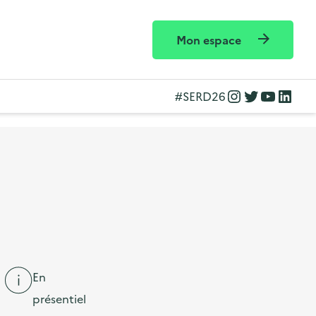
Mon espace
Instagram
Twitter
YouTube
LinkedIn
#SERD26
En
présentiel