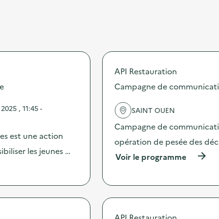
API Restauration
re
Campagne de communication 
025 , 11:45 -
SAINT OUEN
Campagne de communication 
les est une action
opération de pesée des déche
iliser les jeunes …
(
Voir le programme
à
p
r
o
p
o
API Restauration