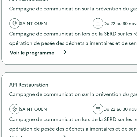
o
s
Campagne de communication sur la prévention du gasp
d
e
SAINT OUEN
Du 22 au 30 no
l
'
Campagne de communication lors de la SERD sur les ré
a
c
opération de pesée des déchets alimentaires et de sensi
t
(
Voir le programme
i
à
o
p
n
r
:
o
S
p
t
API Restauration
o
a
s
Campagne de communication sur la prévention du gasp
n
d
d
e
s
SAINT OUEN
Du 22 au 30 no
l
“
'
R
Campagne de communication lors de la SERD sur les ré
a
è
c
opération de pesée des déchets alimentaires et de sensi
g
t
l