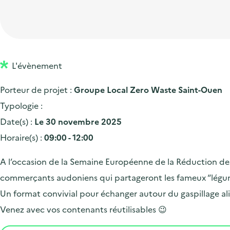
t
p
'
e
i
r
a
d
o
i
c
'
n
n
c
a
p
c
L'évènement
u
c
r
i
e
Porteur de projet :
Groupe Local Zero Waste Saint-Ouen
c
i
p
i
Typologie :
u
n
a
l
Date(s) :
Le 30 novembre 2025
e
c
l
Horaire(s) :
09:00 - 12:00
i
i
l
p
A l’occasion de la Semaine Européenne de la Réduction des
a
commerçants audoniens qui partageront les fameux “légume
l
Un format convivial pour échanger autour du gaspillage ali
e
Venez avec vos contenants réutilisables 😉