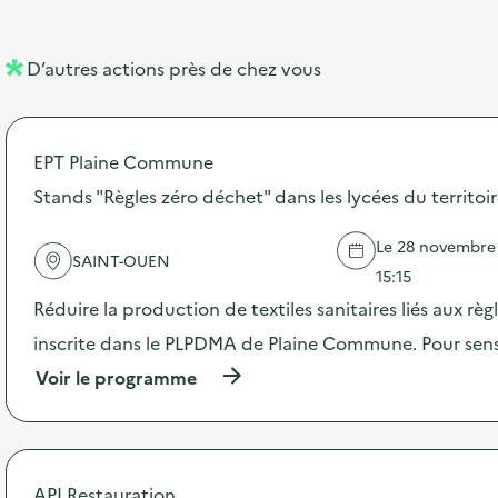
e
e
m
l
n
e
D’autres actions près de chez vous
l
t
n
é
t
EPT Plaine Commune
d
Stands "Règles zéro déchet" dans les lycées du territoi
e
l
Le 28 novembre 2
SAINT-OUEN
a
15:15
v
Réduire la production de textiles sanitaires liés aux règ
o
inscrite dans le PLPDMA de Plaine Commune. Pour sensib
i
(
Voir le programme
à
e
p
r
o
p
API Restauration