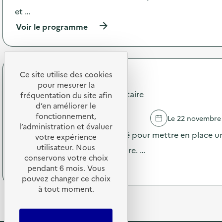
o
e
et …
n
d
:
(
Voir le programme
e
Z
à
l
o
p
a
n
r
R
e
o
e
d
p
Ce site utilise des cookies
s
RESTORIA
e
o
s
pour mesurer la
g
s
Campagne Diagnostic alimentaire
o
fréquentation du site afin
r
d
u
d’en améliorer le
a
e
r
fonctionnement,
VIGNEUX DE BRETAGNE
Le 22 novembre
t
l
c
l’administration et évaluer
u
'
e
Le restaurant est accompagné pour mettre en place un
votre expérience
i
a
r
utilisateur. Nous
t
c
niveau de gaspillage alimentaire. …
i
é
t
conservons votre choix
e
(
Voir le programme
d
i
pendant 6 mois. Vous
e
à
e
o
pouvez changer ce choix
t
p
s
n
a
à tout moment.
r
m
:
t
o
a
P
e
p
t
r
l
o