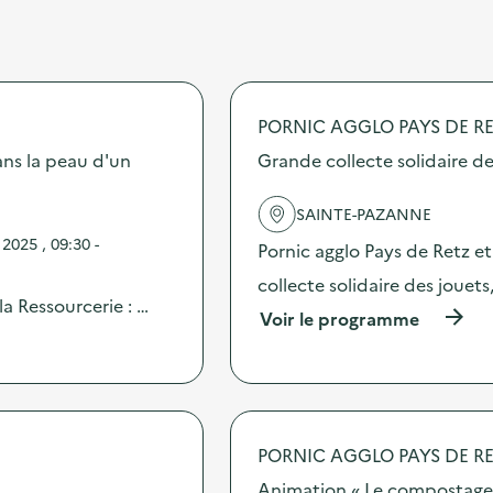
PORNIC AGGLO PAYS DE R
Dans la peau d'un
Grande collecte solidaire de
SAINTE-PAZANNE
2025 , 09:30 -
Pornic agglo Pays de Retz et
collecte solidaire des joue
la Ressourcerie : …
(
Voir le programme
à
p
r
o
p
o
PORNIC AGGLO PAYS DE R
s
d
Animation « Le compostage