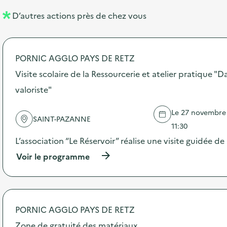
l
n
e
D’autres actions près de chez vous
l
t
n
é
t
PORNIC AGGLO PAYS DE RETZ
d
Visite scolaire de la Ressourcerie et atelier pratique "
e
valoriste"
l
a
Le 27 novembre 
SAINT-PAZANNE
v
11:30
o
L’association “Le Réservoir” réalise une visite guidée de 
i
(
Voir le programme
à
e
p
r
o
p
PORNIC AGGLO PAYS DE RETZ
o
s
Zone de gratuité des matériaux