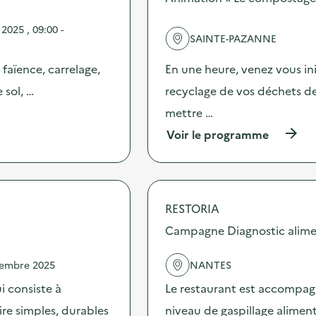
e
l
2025 , 09:00 -
'
SAINTE-PAZANNE
a
c
 faïence, carrelage,
En une heure, venez vous in
t
i
 sol, …
recyclage de vos déchets de 
o
mettre …
n
:
(
Voir le programme
G
à
r
p
a
r
n
o
d
p
RESTORIA
e
o
c
s
Campagne Diagnostic alime
o
d
l
e
l
vembre 2025
NANTES
l
e
'
i consiste à
Le restaurant est accompag
c
a
t
c
ire simples, durables
niveau de gaspillage aliment
e