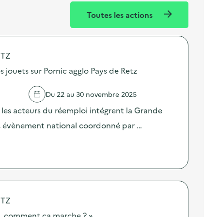
Toutes les actions
ETZ
s jouets sur Pornic agglo Pays de Retz
Du 22 au 30 novembre 2025
 les acteurs du réemploi intégrent la Grande
ts, évènement national coordonné par …
ETZ
, comment ça marche ? »