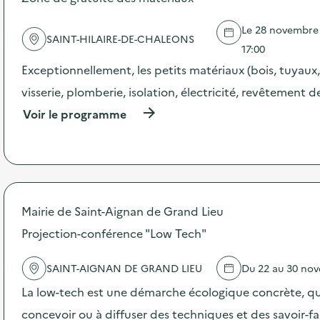
d
e
Le 28 novembre 
l
SAINT-HILAIRE-DE-CHALEONS
'
17:00
a
Exceptionnellement, les petits matériaux (bois, tuyaux,
c
t
visserie, plomberie, isolation, électricité, revêtement de
i
(
Voir le programme
o
à
n
p
:
r
V
o
i
p
s
o
i
s
Mairie de Saint-Aignan de Grand Lieu
t
d
e
Projection-conférence "Low Tech"
e
s
l
c
'
o
SAINT-AIGNAN DE GRAND LIEU
Du 22 au 30 no
a
l
c
La low-tech est une démarche écologique concrète, qu
a
t
i
concevoir ou à diffuser des techniques et des savoir-fa
i
r