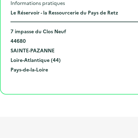
Informations pratiques
L
Le Réservoir - la Ressourcerie du Pays de Retz
i
N
e
7 impasse du Clos Neuf
u
C
u
44680
m
o
V
d
SAINTE-PAZANNE
é
d
i
D
e
Loire-Atlantique (44)
r
e
l
é
R
l
Pays-de-la-Loire
o
p
l
p
é
'
e
o
e
a
g
é
t
s
r
i
v
l
t
t
o
è
i
a
e
n
n
b
l
m
e
e
e
m