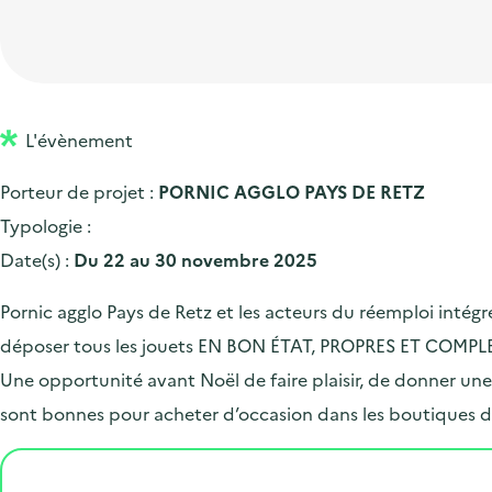
t
p
'
e
i
r
a
d
o
i
c
'
n
n
c
a
p
c
L'évènement
u
c
r
i
e
Porteur de projet :
PORNIC AGGLO PAYS DE RETZ
c
i
p
i
Typologie :
u
n
a
l
Date(s) :
Du 22 au 30 novembre 2025
e
c
l
i
i
Pornic agglo Pays de Retz et les acteurs du réemploi inté
l
p
déposer tous les jouets EN BON ÉTAT, PROPRES ET COMPLETS 
a
Une opportunité avant Noël de faire plaisir, de donner une s
l
sont bonnes pour acheter d’occasion dans les boutiques d
e