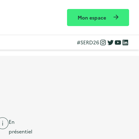
Mon espace
Instagram
Twitter
YouTube
LinkedIn
#SERD26
En
présentiel