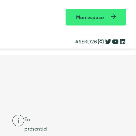
Mon espace
Instagram
Twitter
YouTube
LinkedIn
#SERD26
En
présentiel