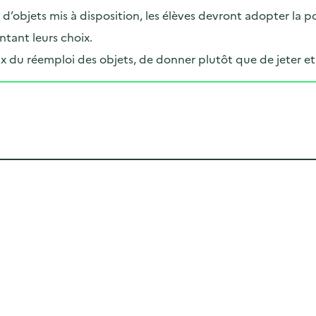
r d’objets mis à disposition, les élèves devront adopter la po
entant leurs choix.
eux du réemploi des objets, de donner plutôt que de jeter e
Cliquer pour afficher la carte