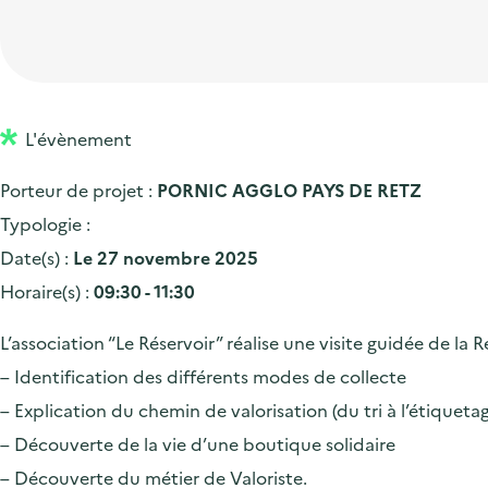
t
p
'
e
i
r
a
d
o
i
c
'
n
n
c
a
p
c
L'évènement
u
c
r
i
e
Porteur de projet :
PORNIC AGGLO PAYS DE RETZ
c
i
p
i
Typologie :
u
n
a
l
Date(s) :
Le 27 novembre 2025
e
c
l
Horaire(s) :
09:30 - 11:30
i
i
l
p
L’association “Le Réservoir” réalise une visite guidée de la R
a
– Identification des différents modes de collecte
l
– Explication du chemin de valorisation (du tri à l’étiqueta
e
– Découverte de la vie d’une boutique solidaire
– Découverte du métier de Valoriste.