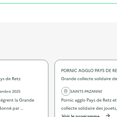
PORNIC AGGLO PAYS DE R
ays de Retz
Grande collecte solidaire de
vembre 2025
SAINTE-PAZANNE
ntégrent la Grande
Pornic agglo Pays de Retz et
rdonné par …
collecte solidaire des joue
(
Voir le programme