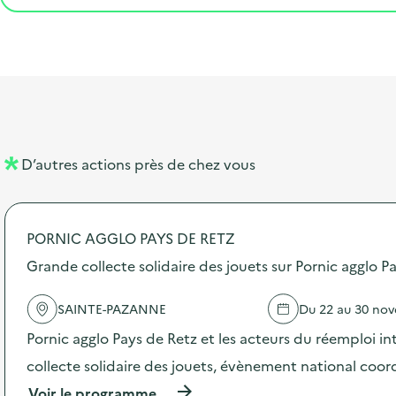
t
s
r
i
v
l
t
t
o
è
i
a
e
n
n
b
l
m
e
e
e
m
l
n
e
D’autres actions près de chez vous
l
t
n
é
t
PORNIC AGGLO PAYS DE RETZ
d
Grande collecte solidaire des jouets sur Pornic agglo P
e
l
SAINTE-PAZANNE
Du 22 au 30 no
a
Pornic agglo Pays de Retz et les acteurs du réemploi i
v
collecte solidaire des jouets, évènement national coo
o
(
Voir le programme