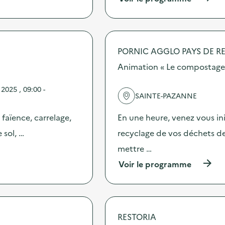
à
p
r
o
p
PORNIC AGGLO PAYS DE R
o
s
Animation « Le compostage
d
e
2025 , 09:00 -
l
SAINTE-PAZANNE
'
a
 faïence, carrelage,
En une heure, venez vous in
c
t
 sol, …
recyclage de vos déchets de 
i
mettre …
o
n
(
Voir le programme
:
à
G
p
r
r
a
o
n
p
RESTORIA
d
o