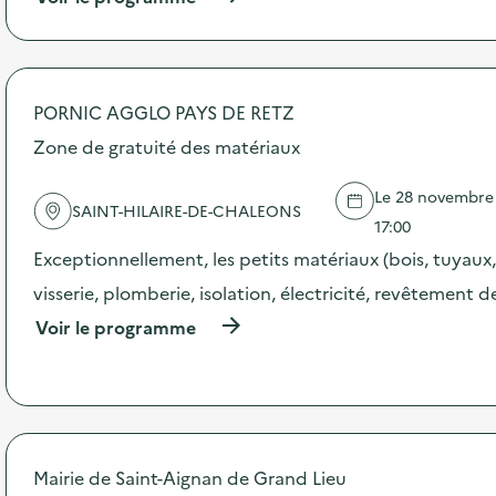
i
à
p
e
r
o
p
PORNIC AGGLO PAYS DE RETZ
o
s
Zone de gratuité des matériaux
d
e
Le 28 novembre 
l
SAINT-HILAIRE-DE-CHALEONS
'
17:00
a
Exceptionnellement, les petits matériaux (bois, tuyaux,
c
t
visserie, plomberie, isolation, électricité, revêtement de
i
(
Voir le programme
o
à
n
p
:
r
G
o
r
p
a
o
n
s
Mairie de Saint-Aignan de Grand Lieu
d
d