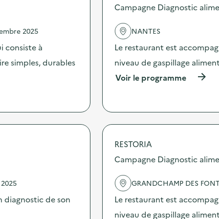
e
s
Campagne Diagnostic alime
c
d
o
e
l
vembre 2025
NANTES
l
l
'
i consiste à
Le restaurant est accompag
e
a
c
c
ire simples, durables
niveau de gaspillage aliment
t
t
e
(
Voir le programme
i
s
à
o
o
p
n
l
r
:
i
o
A
d
p
n
a
o
i
i
s
RESTORIA
m
r
d
a
Campagne Diagnostic alime
e
e
t
d
l
i
e
'
o
 2025
GRANDCHAMP DES FONT
s
a
n
j
c
 diagnostic de son
Le restaurant est accompag
«
o
t
niveau de gaspillage aliment
u
i
L