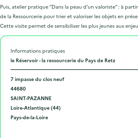
Puis, atelier pratique “Dans la peau d’un valoriste” : à parti
de la Ressourcerie pour trier et valoriser les objets en prés
Cette visite permet de sensibiliser les plus jeunes aux enj
Informations pratiques
L
le Réservoir - la ressourcerie du Pays de Retz
i
N
e
7 impasse du clos neuf
u
C
u
44680
m
o
V
d
SAINT-PAZANNE
é
d
i
D
e
Loire-Atlantique (44)
r
e
l
é
R
l
Pays-de-la-Loire
o
p
l
p
é
'
e
o
e
a
g
é