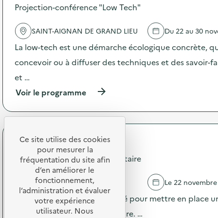
e
Projection-conférence "Low Tech"
e
c
l
o
'
l
SAINT-AIGNAN DE GRAND LIEU
Du 22 au 30 no
a
l
c
La low-tech est une démarche écologique concrète, qu
e
t
c
concevoir ou à diffuser des techniques et des savoir-fa
i
t
o
e
et …
n
s
:
(
Voir le programme
o
Z
à
l
o
p
i
n
r
d
e
o
a
d
p
Ce site utilise des cookies
i
RESTORIA
e
o
r
pour mesurer la
g
s
Campagne Diagnostic alimentaire
e
fréquentation du site afin
r
d
d
d’en améliorer le
a
e
e
fonctionnement,
VIGNEUX DE BRETAGNE
Le 22 novembre
t
l
s
l’administration et évaluer
u
'
j
Le restaurant est accompagné pour mettre en place un
votre expérience
i
a
o
utilisateur. Nous
t
c
niveau de gaspillage alimentaire. …
u