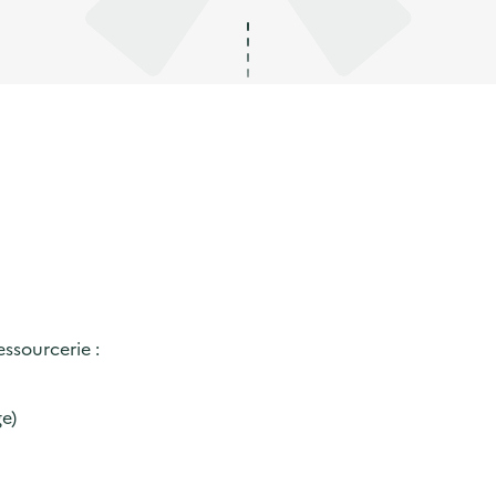
essourcerie :
ge)