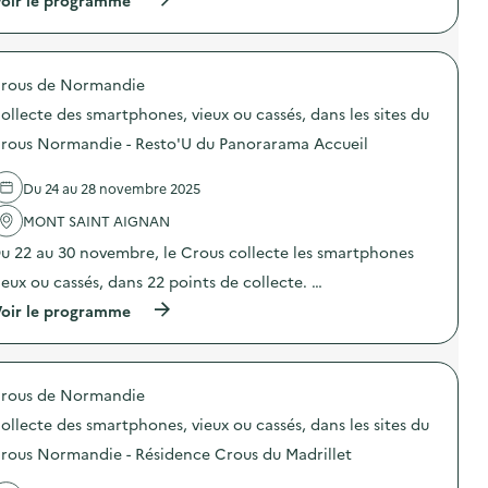
:
o
e
m
à
C
u
o
e
p
o
s
r
n
r
l
l
d
t
o
l
e
i
a
rous de Normandie
p
e
s
n
i
o
c
D
a
ollecte des smartphones, vieux ou cassés, dans les sites du
r
s
t
3
t
e
d
e
rous Normandie - Resto'U du Panorarama Accueil
E
e
)
e
d
?
u
l
e
”
r
Du 24 au 28 novembre 2025
'
s
)
W
a
s
i
MONT SAINT AIGNAN
c
m
n
t
a
u 22 au 30 novembre, le Crous collecte les smartphones
d
i
r
o
o
t
ieux ou cassés, dans 22 points de collecte. …
w
n
p
s
(
oir le programme
:
h
1
à
C
o
0
p
o
n
”
r
l
e
)
o
l
s
rous de Normandie
p
e
,
o
c
v
ollecte des smartphones, vieux ou cassés, dans les sites du
s
t
i
d
e
rous Normandie - Résidence Crous du Madrillet
e
e
d
u
l
e