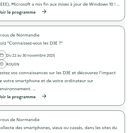
e
o
EEE), Microsoft a mis fin aux mises à jour de Windows 10 ! …
s
n
)
(
oir le programme
:
à
C
p
a
r
m
o
p
rous de Normandie
p
a
o
g
uiz "Connaissez-vous les D3E ?"
s
n
d
e
e
d
Du 22 au 30 novembre 2025
l
e
'
ROUEN
c
a
o
estez vos connaissances sur les D3E et découvrez l’impact
c
m
t
m
e votre smartphone et de votre ordinateur sur
i
u
o
n
’environnement. …
n
i
(
oir le programme
:
c
à
A
a
p
t
t
r
e
i
o
l
o
rous de Normandie
p
i
n
o
e
s
ollecte des smartphones, vieux ou cassés, dans les sites du
s
r
u