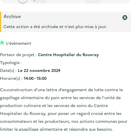
'
c
n
n
a
c
p
c
Archive
c
u
F
r
i
c
e
e
Cette action a été archivée et n'est plus mise à jour.
i
p
r
u
i
m
n
a
e
l
L'évènement
e
c
l
i
r
i
Porteur de projet :
Centre Hospitalier du Rouvray
l
l
'
p
Typologie :
a
a
Date(s) :
Le 22 novembre 2024
l
l
Horaire(s) :
14:00 - 15:00
e
r
e
Co-construction d’une lettre d’engagement de lutte contre le
t
e
gaspillage alimentaire du pain entre les services de l’unité de
.
production culinaire et les services de soins du Centre
Hospitalier du Rouvray, pour poser un regard croisé entre les
consommateurs et les producteurs, nos actions communes pour
limiter le gaspillage alimentaire et répondre aux besoins.