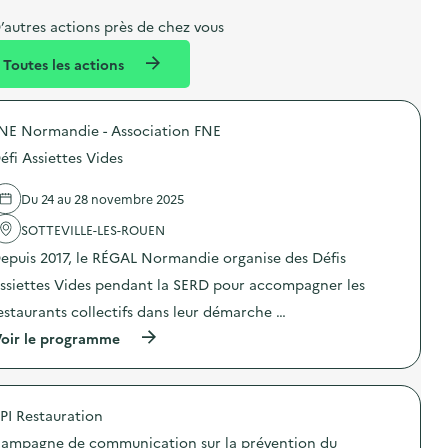
e
e
m
’autres actions près de chez vous
l
n
e
Toutes les actions
l
t
n
é
t
NE Normandie - Association FNE
d
éfi Assiettes Vides
e
l
Du 24 au 28 novembre 2025
a
SOTTEVILLE-LES-ROUEN
v
epuis 2017, le RÉGAL Normandie organise des Défis
o
ssiettes Vides pendant la SERD pour accompagner les
i
estaurants collectifs dans leur démarche …
e
(
oir le programme
à
p
r
o
PI Restauration
p
o
ampagne de communication sur la prévention du