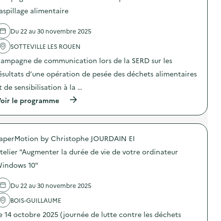
s
d
aspillage alimentaire
e
l
Du 22 au 30 novembre 2025
'
a
SOTTEVILLE LES ROUEN
c
t
ampagne de communication lors de la SERD sur les
i
o
ésultats d’une opération de pesée des déchets alimentaires
n
t de sensibilisation à la …
:
D
(
oir le programme
é
à
f
p
i
r
A
o
s
aperMotion by Christophe JOURDAIN EI
p
s
o
i
telier "Augmenter la durée de vie de votre ordinateur
s
e
d
indows 10"
t
e
t
l
e
Du 22 au 30 novembre 2025
'
s
a
V
BOIS-GUILLAUME
c
i
t
d
e 14 octobre 2025 (journée de lutte contre les déchets
i