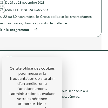
x
Du 24 au 28 novembre 2025
'
s
o
a
s
u
SAINT ETIENNE DU ROUVRAY
c
m
c
t
a
a
u 22 au 30 novembre, le Crous collecte les smartphones
i
r
s
o
t
ieux ou cassés, dans 22 points de collecte. …
s
n
p
é
(
oir le programme
:
h
s
à
C
o
,
p
o
n
d
r
l
e
a
o
l
s
n
p
e
,
s
o
c
v
l
s
t
i
e
R
d
e
e
s
e
d
u
s
e
l
Ce site utilise des cookies
e
x
i
R
'
s
t
o
pour mesurer la
t
a
s
u
e
e
fréquentation du site afin
o
c
m
c
s
d’en améliorer le
t
a
t
a
d
u
© 2026 SERD
i
r
fonctionnement,
s
u
o
o
L’objectif de la SERD est de sensibiliser tout un chacun à la
t
r
s
C
l’administration et évaluer
n
p
é
nécessité de réduire la quantité de déchets générée.
r
u
votre expérience
à
:
h
s
o
SUIVEZ-NOUS
C
o
utilisateur. Nous
r
,
u
l
o
n
d