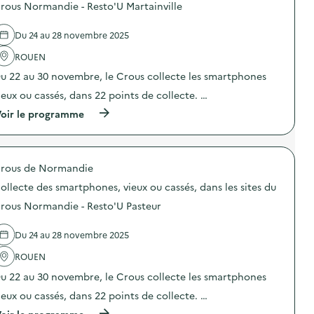
d
“
rous Normandie - Resto'U Martainville
r
e
A
l
l
u
a
Du 24 au 28 novembre 2025
'
g
p
a
m
r
ROUEN
c
e
é
t
n
v
u 22 au 30 novembre, le Crous collecte les smartphones
i
t
e
o
e
ieux ou cassés, dans 22 points de collecte. …
n
n
r
t
(
oir le programme
:
l
i
à
Q
a
o
p
u
d
n
r
i
u
d
o
z
r
u
rous de Normandie
p
“
é
g
o
C
e
a
ollecte des smartphones, vieux ou cassés, dans les sites du
s
o
d
s
d
n
rous Normandie - Resto'U Pasteur
e
p
e
n
v
i
l
a
i
l
Du 24 au 28 novembre 2025
'
i
e
l
a
s
d
a
ROUEN
c
s
e
g
t
e
v
u 22 au 30 novembre, le Crous collecte les smartphones
e
i
z
o
a
o
-
ieux ou cassés, dans 22 points de collecte. …
t
l
n
v
r
i
(
oir le programme