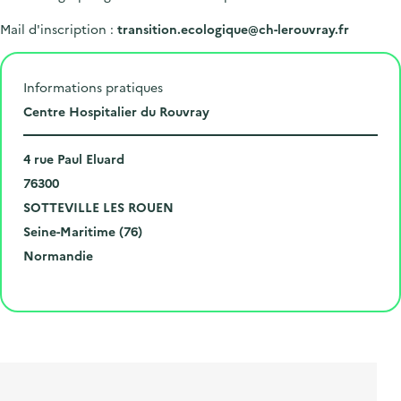
Mail d'inscription :
transition.ecologique@ch-lerouvray.fr
Informations pratiques
L
Centre Hospitalier du Rouvray
i
N
e
4 rue Paul Eluard
u
C
u
76300
m
o
V
d
SOTTEVILLE LES ROUEN
é
d
i
D
e
Seine-Maritime (76)
r
e
l
é
R
l
Normandie
o
p
l
p
é
'
Cliquer pour afficher la carte
e
o
e
a
g
é
t
s
r
i
v
l
t
t
o
è
i
a
e
n
n
b
l
m
e