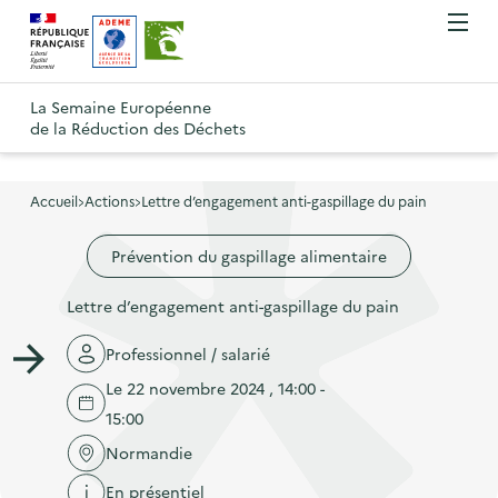
A
A
Gestion des cookies
O
R
l
l
u
e
v
l
l
R
t
r
e
e
La Semaine Européenne
e
i
o
de la Réduction des Déchets
r
r
r
t
u
l
à
a
o
r
e
l
u
u
m
Accueil
Actions
Lettre d’engagement anti-gaspillage du pain
à
a
c
e
r
l
n
n
o
Prévention du gaspillage alimentaire
à
a
u
a
n
l
p
Lettre d’engagement anti-gaspillage du pain
v
t
a
a
i
e
p
Professionnel / salarié
g
g
n
a
e
Le 22 novembre 2024 , 14:00 -
a
u
g
d
15:00
t
p
e
'
Normandie
i
r
d
a
En présentiel
o
i