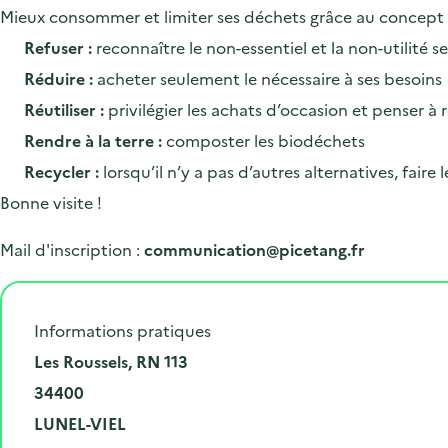
Mieux consommer et limiter ses déchets grâce au concept 
Refuser :
reconnaître le non-essentiel et la non-utilité s
Réduire :
acheter seulement le nécessaire à ses besoins
Réutiliser :
privilégier les achats d’occasion et penser à
Rendre à la terre :
composter les biodéchets
Recycler :
lorsqu’il n’y a pas d’autres alternatives, faire le
Bonne visite !
Mail d'inscription :
communication@picetang.fr
Informations pratiques
N
Les Roussels, RN 113
u
C
34400
m
o
V
LUNEL-VIEL