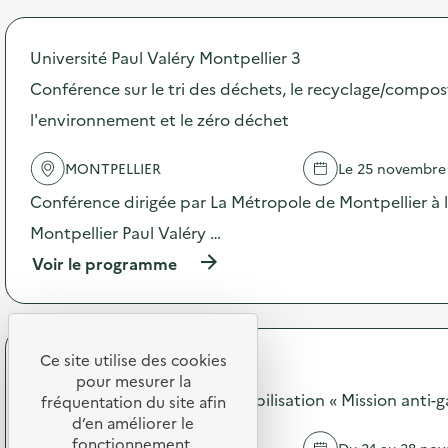
r
:
o
A
p
t
Université Paul Valéry Montpellier 3
o
e
s
Conférence sur le tri des déchets, le recyclage/compos
l
d
i
l'environnement et le zéro déchet
e
e
l
r
'
é
MONTPELLIER
Le 25 novembre
a
c
c
Conférence dirigée par La Métropole de Montpellier à l
o
t
g
Montpellier Paul Valéry …
i
e
o
s
(
Voir le programme
n
t
à
:
e
p
A
s
r
t
a
o
e
u
p
Ce site utilise des cookies
SODEXO
l
b
o
pour mesurer la
i
u
s
SODEXO - Opération de sensibilisation « Mission anti-g
fréquentation du site afin
e
r
d
d’en améliorer le
r
e
e
fonctionnement,
d
MONTPELLIER
Du 24 au 28 no