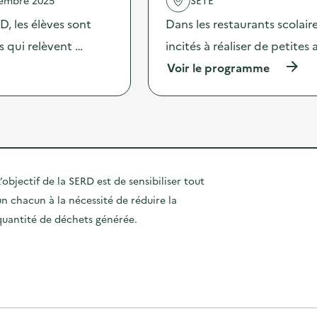
u
a
u
r
c
, les élèves sont
Dans les restaurants scolai
“
l
t
G
a
es qui relèvent …
incités à réaliser de petites
i
r
r
o
a
(
Voir le programme
é
n
n
à
d
:
d
p
u
C
J
r
c
o
e
o
t
l
u
p
i
l
d
o
o
e
u
s
n
c
J
d
d
’objectif de la SERD est de sensibiliser tout
t
u
e
e
e
s
un chacun à la nécessité de réduire la
l
s
d
t
'
d
quantité de déchets générée.
e
e
a
é
t
T
c
c
é
r
t
h
l
i
i
e
é
”
o
t
p
)
n
s
h
:
e
o