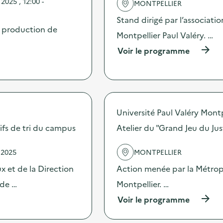
025 , 12:00 -
MONTPELLIER
Stand dirigé par l’associati
a production de
Montpellier Paul Valéry. …
(
Voir le programme
à
p
r
o
p
o
Université Paul Valéry Montp
s
d
itifs de tri du campus
Atelier du "Grand Jeu du Jus
e
l
 2025
MONTPELLIER
'
a
 et de la Direction
Action menée par la Métropo
c
t
 de …
Montpellier. …
i
(
Voir le programme
o
à
n
p
: