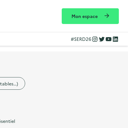
Mon espace
Instagram
Twitter
YouTube
LinkedIn
#SERD26
etables…)
sentiel