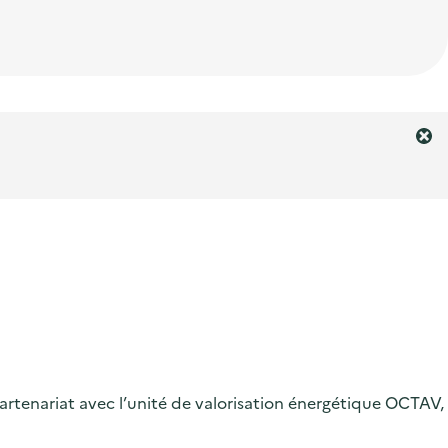
F
e
r
m
e
r
l
'
a
l
e
r
artenariat avec l’unité de valorisation énergétique OCTAV,
t
e