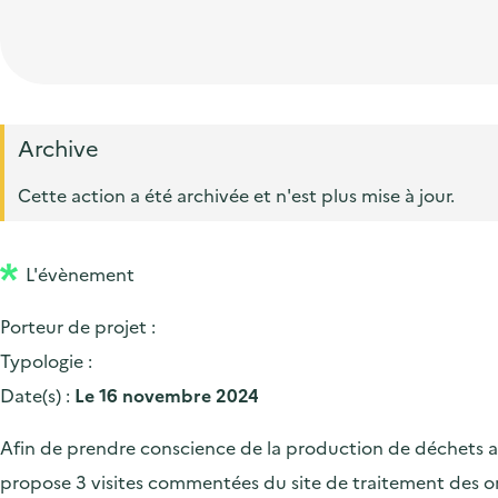
t
p
'
e
i
r
a
d
o
i
c
'
n
n
c
a
p
c
Archive
u
c
r
i
e
Cette action a été archivée et n'est plus mise à jour.
c
i
p
i
u
n
a
l
e
L'évènement
c
l
i
i
Porteur de projet :
l
p
Typologie :
a
Date(s) :
Le 16 novembre 2024
l
Afin de prendre conscience de la production de déchets au-
e
propose 3 visites commentées du site de traitement des 