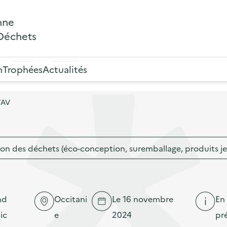
nne
 Déchets
n
Trophées
Actualités
TAV
on des déchets (éco-conception, suremballage, produits j
nd
Occitani
Le 16 novembre
En
ic
e
2024
pré