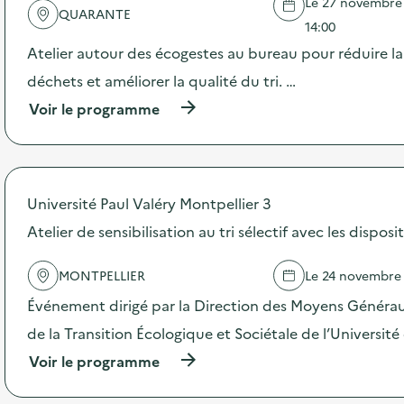
Le 27 novembre 2
QUARANTE
a
14:00
v
Atelier autour des écogestes au bureau pour réduire l
o
déchets et améliorer la qualité du tri. …
i
(
Voir le programme
à
e
p
r
o
p
Université Paul Valéry Montpellier 3
o
s
Atelier de sensibilisation au tri sélectif avec les dispos
d
e
MONTPELLIER
Le 24 novembre
l
'
Événement dirigé par la Direction des Moyens Généraux
a
c
de la Transition Écologique et Sociétale de l’Université
t
(
Voir le programme
i
à
o
p
n