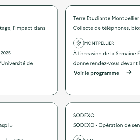
r
S
o
t
p
a
Terre Etudiante Montpellier
o
n
s
tage, l'impact dans
Collecte de téléphones, bios
d
d
d
e
e
MONTPELLIER
l
s
'
e
 2025
À l’occasion de la Semaine 
a
n
c
’Université de
donne rendez-vous devant l
s
t
i
(
Voir le programme
i
b
à
o
i
p
n
l
r
:
i
o
A
s
p
t
a
o
e
t
s
SODEXO
l
i
d
i
o
aspi »
SODEXO - Opération de sensib
e
e
n
l
r
s
'
d
vembre 2025
SETE