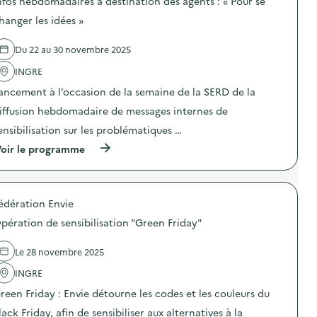
“
nfos hebdomadaires à destination des agents : « Pour se
é
p
s
F
e
i
d
hanger les idées »
a
s
l
e
i
a
l
l
r
u
a
Du 22 au 30 novembre 2025
'
e
c
g
a
s
r
e
INGRE
c
o
i
a
t
i
ancement à l’occasion de la semaine de la SERD de la
b
l
i
-
l
i
o
iffusion hebdomadaire de messages internes de
m
e
m
n
ê
(
e
ensibilisation sur les problématiques …
:
m
p
n
D
e
(
oir le programme
e
t
é
s
à
s
a
f
o
p
é
i
i
n
r
e
r
“
e
o
c
e
1
édération Envie
m
p
i
)
0
b
o
b
0
pération de sensibilisation "Green Friday"
a
s
l
o
l
d
é
b
l
e
e
Le 28 novembre 2025
j
a
l
)
e
g
'
)
INGRE
t
e
a
s
reen Friday : Envie détourne les codes et les couleurs du
a
c
D
l
t
E
lack Friday, afin de sensibiliser aux alternatives à la