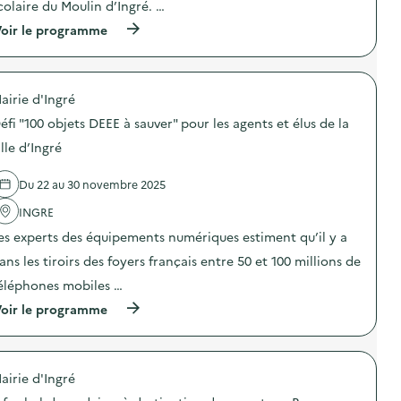
o
n
colaire du Moulin d’Ingré. …
i
n
i
o
(
oir le programme
:
c
n
à
L
a
d
p
e
t
u
r
s
i
g
o
c
o
a
airie d'Ingré
p
o
n
s
o
m
s
éfi "100 objets DEEE à sauver" pour les agents et élus de la
p
s
p
u
i
d
o
ille d’Ingré
r
l
e
s
l
l
l
a
a
a
Du 22 au 30 novembre 2025
'
n
p
g
a
t
r
e
INGRE
c
e
é
a
t
s
v
es experts des équipements numériques estiment qu’il y a
l
i
d
e
i
o
u
ans les tiroirs des foyers français entre 50 et 100 millions de
n
m
n
r
t
e
éléphones mobiles …
:
e
i
n
A
p
o
(
oir le programme
t
t
a
n
à
a
e
s
d
p
i
l
p
u
r
r
i
a
g
o
e
e
s
a
airie d'Ingré
p
)
r
s
s
o