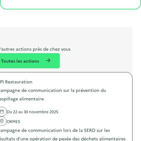
Cliquer pour afficher la carte
e
o
e
a
g
é
t
s
r
i
v
l
t
t
o
è
i
a
e
n
n
b
l
m
e
e
e
m
’autres actions près de chez vous
l
n
e
Toutes les actions
l
t
n
é
t
PI Restauration
d
ampagne de communication sur la prévention du
e
aspillage alimentaire
l
a
Du 22 au 30 novembre 2025
v
ORMES
o
ampagne de communication lors de la SERD sur les
i
ésultats d’une opération de pesée des déchets alimentaires