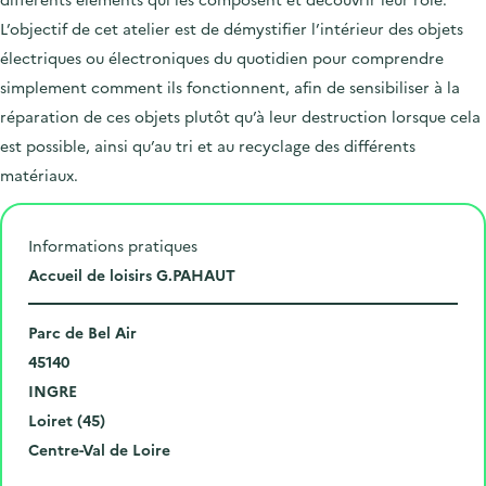
L’objectif de cet atelier est de démystifier l’intérieur des objets
électriques ou électroniques du quotidien pour comprendre
simplement comment ils fonctionnent, afin de sensibiliser à la
réparation de ces objets plutôt qu’à leur destruction lorsque cela
est possible, ainsi qu’au tri et au recyclage des différents
matériaux.
Informations pratiques
L
Accueil de loisirs G.PAHAUT
i
N
e
Parc de Bel Air
u
C
u
45140
m
o
V
d
INGRE
é
d
i
D
e
Loiret (45)
r
e
l
é
R
l
Centre-Val de Loire
o
p
l
p
é
'