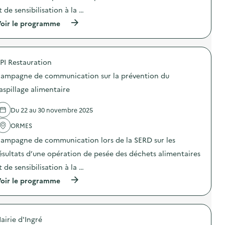
e
t de sensibilisation à la …
(
oir le programme
à
p
r
o
PI Restauration
p
o
ampagne de communication sur la prévention du
s
d
aspillage alimentaire
e
l
Du 22 au 30 novembre 2025
'
a
ORMES
c
t
ampagne de communication lors de la SERD sur les
i
o
ésultats d’une opération de pesée des déchets alimentaires
n
t de sensibilisation à la …
:
C
(
oir le programme
a
à
m
p
p
r
a
o
g
airie d'Ingré
p
n