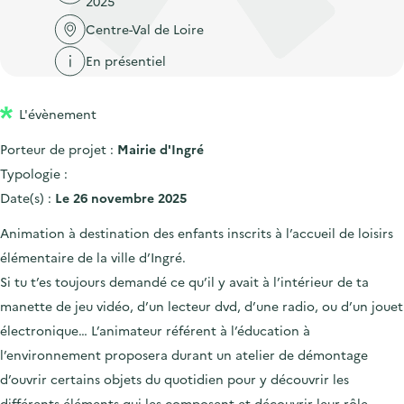
2025
'
c
n
n
a
Centre-Val de Loire
c
p
c
c
u
En présentiel
r
i
c
e
i
p
u
i
L'évènement
n
a
e
l
c
l
i
Porteur de projet :
Mairie d'Ingré
i
l
Typologie :
p
Date(s) :
Le 26 novembre 2025
a
Animation à destination des enfants inscrits à l’accueil de loisirs
l
élémentaire de la ville d’Ingré.
e
Si tu t’es toujours demandé ce qu’il y avait à l’intérieur de ta
manette de jeu vidéo, d’un lecteur dvd, d’une radio, ou d’un jouet
électronique… L’animateur référent à l’éducation à
l’environnement proposera durant un atelier de démontage
d’ouvrir certains objets du quotidien pour y découvrir les
différents éléments qui les composent et découvrir leur rôle.