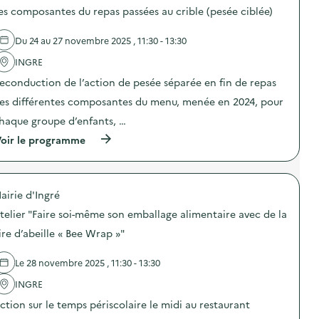
o
e
es composantes du repas passées au crible (pesée ciblée)
s
d
d
e
e
Du 24 au 27 novembre 2025 , 11:30 - 13:30
c
l
o
'
INGRE
m
a
m
econduction de l’action de pesée séparée en fin de repas
c
u
t
n
es différentes composantes du menu, menée en 2024, pour
i
i
o
haque groupe d’enfants, …
c
n
a
(
oir le programme
:
t
à
C
i
p
a
o
r
m
n
o
p
s
airie d'Ingré
p
a
u
o
g
telier "Faire soi-même son emballage alimentaire avec de la
r
s
n
l
d
e
ire d’abeille « Bee Wrap »"
a
e
d
p
l
e
r
Le 28 novembre 2025 , 11:30 - 13:30
'
c
é
a
o
v
INGRE
c
m
e
t
m
ction sur le temps périscolaire le midi au restaurant
n
i
u
t