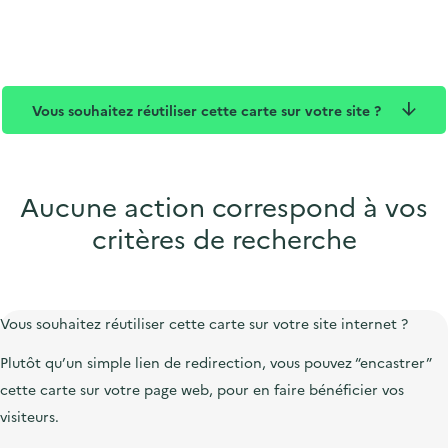
t
u
d
c
q
c
e
t
u
t
p
i
e
u
u
o
Vous souhaitez réutiliser cette carte sur votre site ?
r
b
n
e
l
i
c
Aucune action correspond à vos
critères de recherche
Vous souhaitez réutiliser cette carte sur votre site internet ?
Plutôt qu’un simple lien de redirection, vous pouvez “encastrer”
cette carte sur votre page web, pour en faire bénéficier vos
visiteurs.