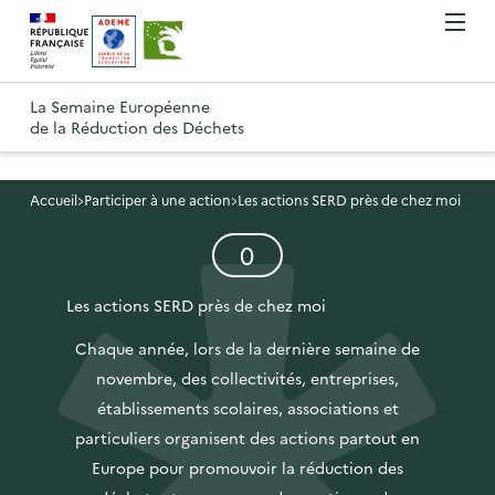
A
A
Gestion des cookies
O
R
l
l
u
e
v
l
l
R
t
r
e
e
La Semaine Européenne
e
i
o
de la Réduction des Déchets
r
r
r
t
u
l
à
a
o
r
e
l
u
u
m
Accueil
Participer à une action
Les actions SERD près de chez moi
à
a
c
e
r
l
n
é
0
n
o
à
a
u
l
a
n
l
p
é
Les actions SERD près de chez moi
v
t
a
m
a
i
e
e
Chaque année, lors de la dernière semaine de
p
g
n
g
n
novembre, des collectivités, entreprises,
a
e
t
a
u
établissements scolaires, associations et
g
d
s
t
p
particuliers organisent des actions partout en
e
'
i
r
Europe pour promouvoir la réduction des
d
a
o
i