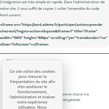
L’intégration est très simple et rapide. Dans l’administration de
votre site, il vous suffit de copier / coller l’ensemble du
code
html
suivant :
<iframe src="https://serd.ademe.fr/participer/actions-pres-de-
chez-moi/?region-action=Guyane&iframe=1" title="iframe"
width="100%" height="600px" scrolling="yes" frameborder="no"
allow="fullscreen"></iframe>
R
e
Ce site utilise des cookies
R
t
pour mesurer la
e
fréquentation du site afin
o
d’en améliorer le
t
u
© 2026 SERD
fonctionnement,
o
L’objectif de la SERD est de sensibiliser tout un chacun à la
r
l’administration et évaluer
nécessité de réduire la quantité de déchets générée.
u
votre expérience
à
SUIVEZ-NOUS
utilisateur. Nous
r
l