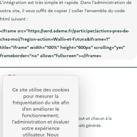
L’intégration est très simple et rapide. Dans l’administration de
votre site, il vous suffit de copier / coller l’ensemble du
code
html
suivant :
<iframe src="https://serd.ademe.fr/participer/actions-pres-de-
chez-moi/?region-action=Wallis-et-Futuna&iframe=1"
title="iframe" width="100%" height="600px" scrolling="yes"
frameborder="no" allow="fullscreen"></iframe>
R
e
Ce site utilise des cookies
R
t
pour mesurer la
e
fréquentation du site afin
o
d’en améliorer le
t
u
© 2026 SERD
fonctionnement,
o
L’objectif de la SERD est de sensibiliser tout un chacun à la
r
l’administration et évaluer
nécessité de réduire la quantité de déchets générée.
u
votre expérience
à
SUIVEZ-NOUS
utilisateur. Nous
r
l