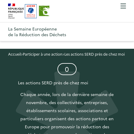
A
A
Gestion des cookies
O
R
l
l
u
e
v
l
l
R
t
r
e
e
La Semaine Européenne
e
i
o
de la Réduction des Déchets
r
r
r
t
u
l
à
a
o
r
e
l
u
u
m
Accueil
Participer à une action
Les actions SERD près de chez moi
à
a
c
e
r
l
n
é
0
n
o
à
a
u
l
a
n
l
p
é
Les actions SERD près de chez moi
v
t
a
m
a
i
e
e
Chaque année, lors de la dernière semaine de
p
g
n
g
n
novembre, des collectivités, entreprises,
a
e
t
a
u
établissements scolaires, associations et
g
d
s
t
p
particuliers organisent des actions partout en
e
'
i
r
Europe pour promouvoir la réduction des
d
a
o
i