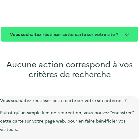
t
u
d
c
q
c
e
t
u
t
p
i
e
u
u
o
Vous souhaitez réutiliser cette carte sur votre site ?
r
b
n
e
l
i
c
Aucune action correspond à vos
critères de recherche
Vous souhaitez réutiliser cette carte sur votre site internet ?
Plutôt qu’un simple lien de redirection, vous pouvez “encastrer”
cette carte sur votre page web, pour en faire bénéficier vos
visiteurs.